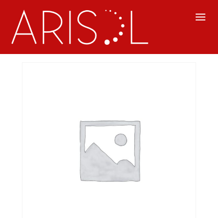
Inicio
/
Lingüística
/ (20-LI-MERITG5) Metodología
para la redacción de informes técnicos.