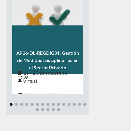
.
.
.
AP26-DL-REGDIG01. Gestión
de Medidas Disciplinarias en
el Sector Privado
16 y 23 de octubre de
2026
Virtual
8:00 a.m. - 12:00 p.m.