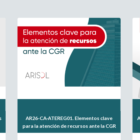
.
.
s
AR26-CA-ATEREG01. Elementos clave
A
.
para la atención de recursos ante la CGR