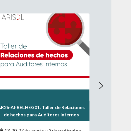
.
.
AR26-AI-RELHEG01. Taller de Relaciones
.
de hechos para Auditores Internos
13, 20, 27 de agosto y 3 de septiembre