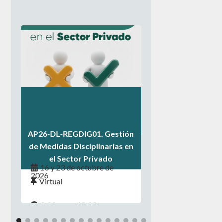
.
.
.
AP26-DL-REGDIG01. Gestión
de Medidas Disciplinarias en
el Sector Privado
16 y 23 de octubre de
2026
Virtual
8:00 a.m. - 12:00 p.m.