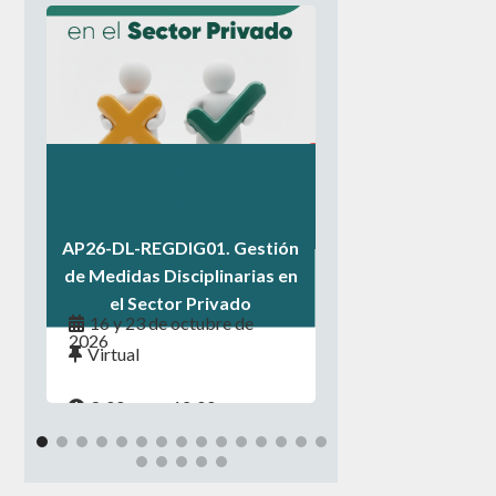
.
.
.
AP26-DL-REGDIG01. Gestión
de Medidas Disciplinarias en
el Sector Privado
16 y 23 de octubre de
2026
Virtual
8:00 a.m. - 12:00 p.m.