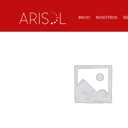
INICIO
NOSOTROS
SE
Inicio
/
Informática
/ (20-TI-POWB1G2) Power 