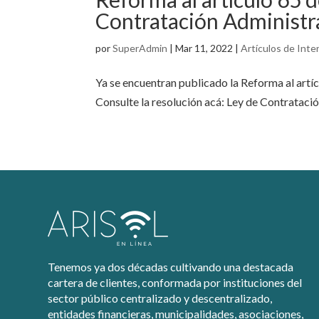
Contratación Administr
por
SuperAdmin
|
Mar 11, 2022
|
Artículos de Inte
Ya se encuentran publicado la Reforma al artí
Consulte la resolución acá: Ley de Contratación
Tenemos ya dos décadas cultivando una destacada
cartera de clientes, conformada por instituciones del
sector público centralizado y descentralizado,
entidades financieras, municipalidades, asociaciones,