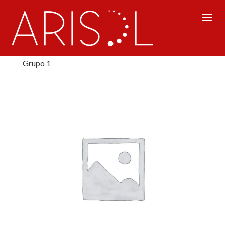
Inicio
/
Recursos Humanos
/ Contribuyendo a las
relaciones interpersonales positivas en la oficina.
Grupo 1