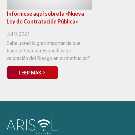
Infórmese aquí sobre la «Nueva
Ley de Contratación Pública»
Jul 9, 2021
Sabe usted la gran importancia que
tiene el Sistema Específico de
valoración del Riesgo en su institución?
LEER MÁS